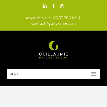
Passer
LinkedIn
Facebook
Instagram
au
contenu
Appelez-nous ! 05 55 70 21 61
|
contact@guillaumie.com
Aller à...