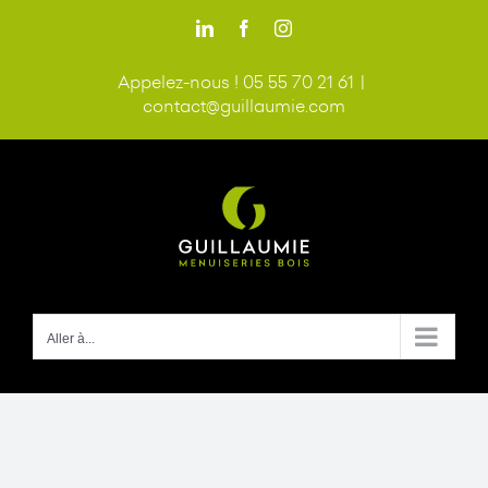
Passer
LinkedIn
Facebook
Instagram
au
contenu
Appelez-nous ! 05 55 70 21 61
|
contact@guillaumie.com
Aller à...