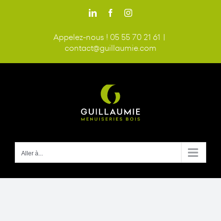
Passer
LinkedIn
Facebook
Instagram
au
contenu
Appelez-nous ! 05 55 70 21 61
|
contact@guillaumie.com
Aller à...