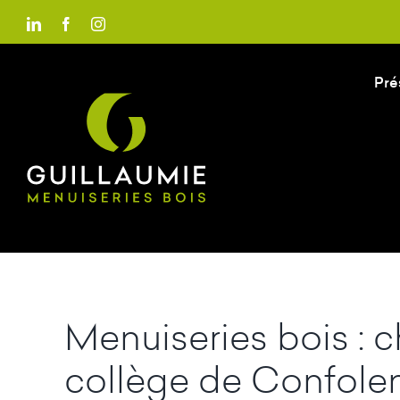
Passer
LinkedIn
Facebook
Instagram
au
contenu
Pré
Menuiseries bois : c
collège de Confolen