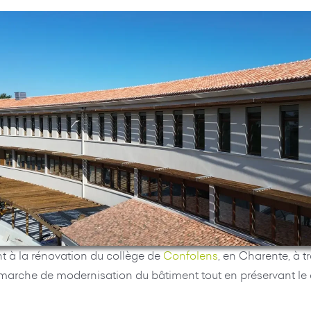
t à la rénovation du collège de
Confolens
, en Charente, à 
démarche de modernisation du bâtiment tout en préservant le c