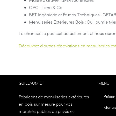
Maître d’œuvre : BPM Architectes
OPC : Time & Co
BET Ingénierie et Études Techniques : CETA
Menuiseries Extérieures Bois : Guillaumie Me
Le chantier se poursuit actuellement et nous auron
Découvrez d’autres rénovations en menuiseries ex
GUILLAUMIE
MENU
Fabricant de menuiseries extérieures
Présen
en bois sur mesure pour vos
Menuis
marchés publics ou privés et