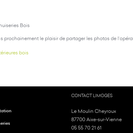
B
nuiseries Bois
s prochainement le plaisir de partager les photos de l’opérat
térieures bois
CONTACT LIMOGES
tation
Le Moulin Cheyroux
87700 Aixe-sur-Vienne
eries
05 55 70 21 61