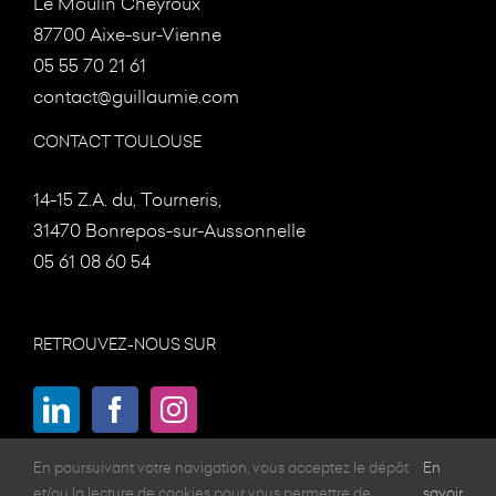
Le Moulin Cheyroux
87700 Aixe-sur-Vienne
05 55 70 21 61
contact@guillaumie.com
CONTACT TOULOUSE
14-15 Z.A. du, Tourneris,
31470 Bonrepos-sur-Aussonnelle
05 61 08 60 54
RETROUVEZ-NOUS SUR
En poursuivant votre navigation, vous acceptez le dépôt
En
et/ou la lecture de cookies pour vous permettre de
savoir