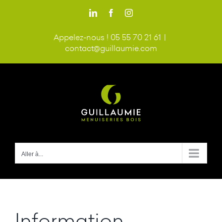
Passer
LinkedIn
Facebook
Instagram
au
contenu
Appelez-nous ! 05 55 70 21 61
|
contact@guillaumie.com
Aller à...
Information